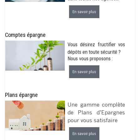
En savoir plus
sur
Compte
chèque
Comptes épargne
Vous désirez fructifier vos
dépôts en toute sécurité ?
Nous vous proposons :
En savoir plus
sur
Comptes
épargne
Plans épargne
Une gamme complète
de Plans d’Epargnes
pour vous satisfaire
En savoir plus
sur
Plans