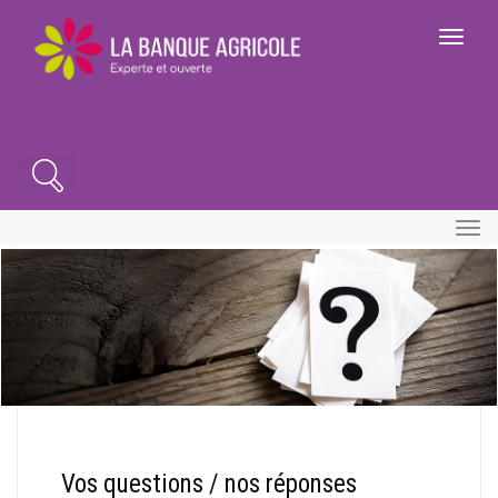
Aller
au
Toggle
contenu
navigatio
principal
Search
Toggle
naviga
Vos questions / nos réponses