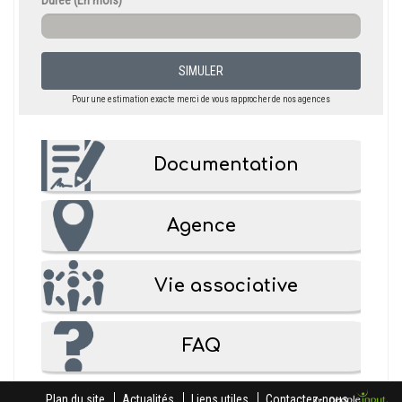
Durée
(En mois)
SIMULER
Pour une estimation exacte merci de vous rapprocher de nos agences
Documentation
menu-
prefooter
Agence
Vie associative
FAQ
Plan du site
Actualités
Liens utiles
Contactez-nous
By