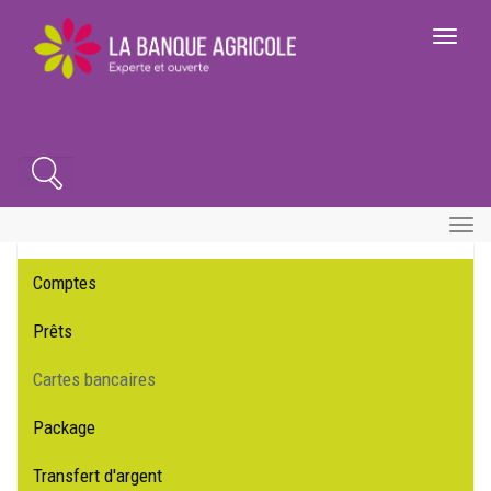
Aller
au
Toggle
contenu
navigatio
principal
Search
Toggle
naviga
Comptes
Main
navigation
Prêts
Cartes bancaires
Package
Transfert d'argent