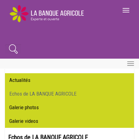
Aller
au
Toggle
contenu
navigatio
principal
Search
Toggle
naviga
Actualités
Menu
lateral
Echos de LA BANQUE AGRICOLE
Galerie photos
Galerie videos
Echos de LA BANQUE AGRICOLE